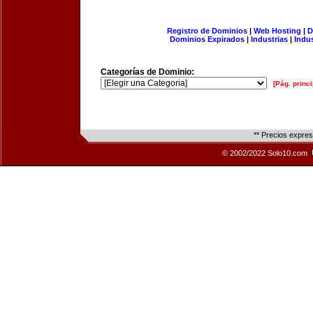
Registro de Dominios
|
Web Hosting
|
D
Dominios Expirados
|
Industrias
|
Indu
Categorías de Dominio:
[Pág. princi
** Precios expre
© 2002/2022 Solo10.com