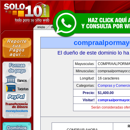
compraalpormay
El dueño de este dominio lo ha
Mayusculas:
COMPRAALPORMA
Minusculas:
compraalpormayor.
Longitud:
16 caracteres
Categorias:
Compras y Comercio
Precio:
$1,400.00
Visitar!
compraalpormayor
Serán consideradas ofer
R