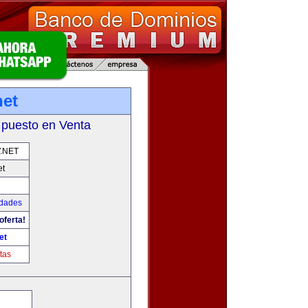
net
 puesto en Venta
.NET
et
udades
oferta!
et
tas