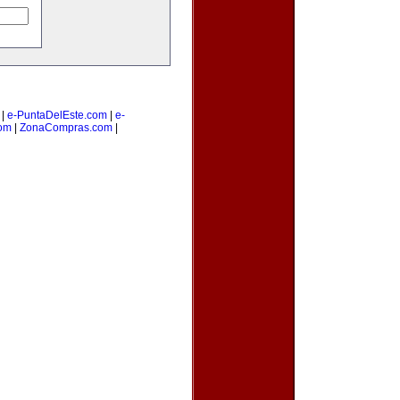
|
e-PuntaDelEste.com
|
e-
om
|
ZonaCompras.com
|