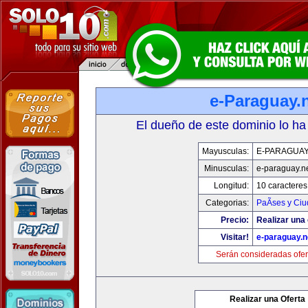
e-Paraguay.
El dueño de este dominio lo ha
Mayusculas:
E-PARAGUAY
Minusculas:
e-paraguay.n
Longitud:
10 caracteres
Categorias:
PaÃ­ses y Ci
Precio:
Realizar una 
Visitar!
e-paraguay.n
Serán consideradas ofer
Realizar una Oferta