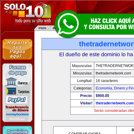
thetradernetwo
El dueño de este dominio lo ha
Mayusculas:
THETRADERNETWOR
Minusculas:
thetradernetwork.com
Longitud:
16 caracteres
Categorias:
Economia, Dinero y Fi
Precio:
$900.00
Visitar!
thetradernetwork.com
Serán consideradas ofer
R