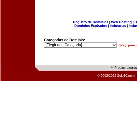
Registro de Dominios
|
Web Hosting
|
D
Dominios Expirados
|
Industrias
|
Indu
Categorías de Dominio:
[Pág. princi
** Precios expre
© 2002/2022 Solo10.com