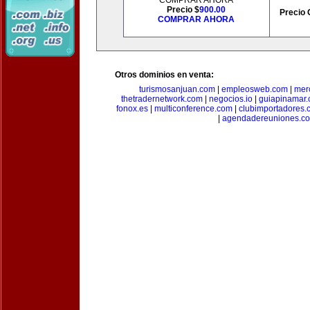
COMPRAR AHORA
Precio $
900.00
Precio 
COMPRAR AHORA
Otros dominios en venta:
turismosanjuan.com
|
empleosweb.com
|
mer
thetradernetwork.com
|
negocios.io
|
guiapinamar
fonox.es
|
multiconference.com
|
clubimportadores.
|
agendadereuniones.c