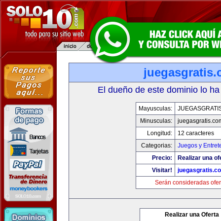
juegasgratis
El dueño de este dominio lo ha
Mayusculas:
JUEGASGRATI
Minusculas:
juegasgratis.co
Longitud:
12 caracteres
Categorias:
Juegos y Entret
Precio:
Realizar una of
Visitar!
juegasgratis.c
Serán consideradas ofer
Realizar una Oferta