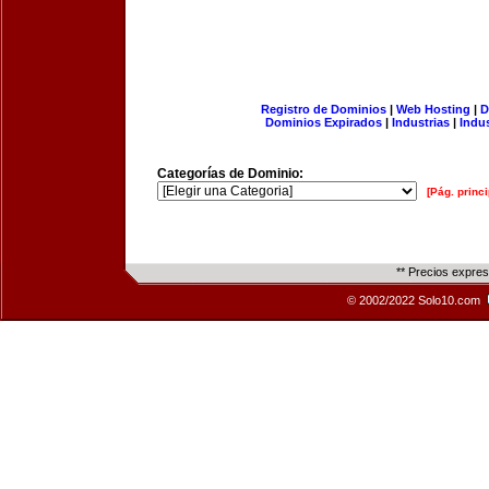
Registro de Dominios
|
Web Hosting
|
D
Dominios Expirados
|
Industrias
|
Indu
Categorías de Dominio:
[Pág. princi
** Precios expre
© 2002/2022 Solo10.com