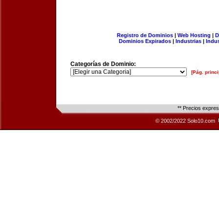
Registro de Dominios
|
Web Hosting
|
D
Dominios Expirados
|
Industrias
|
Indu
Categorías de Dominio:
[Pág. princi
** Precios expre
© 2002/2022 Solo10.com