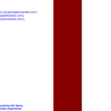
om
|
propiedadeszarate.com
|
iapublicidad.com
|
riashonduras.com
|
ominios En Venta
strias Argentinas