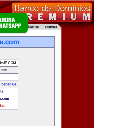
je.com
IAJE.COM
e.com
 Hospedaje
ta!
je.com
tas