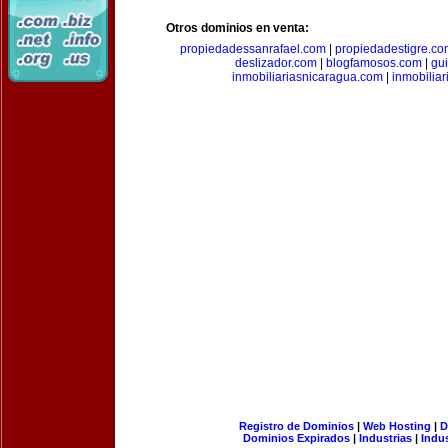
Otros dominios en venta:
propiedadessanrafael.com
|
propiedadestigre.c
deslizador.com
|
blogfamosos.com
|
gu
inmobiliariasnicaragua.com
|
inmobilia
Registro de Dominios
|
Web Hosting
|
D
Dominios Expirados
|
Industrias
|
Indu