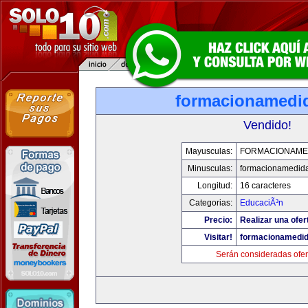
formacionamedi
Vendido!
Mayusculas:
FORMACIONAME
Minusculas:
formacionamedid
Longitud:
16 caracteres
Categorias:
EducaciÃ³n
Precio:
Realizar una ofer
Visitar!
formacionamedi
Serán consideradas ofer