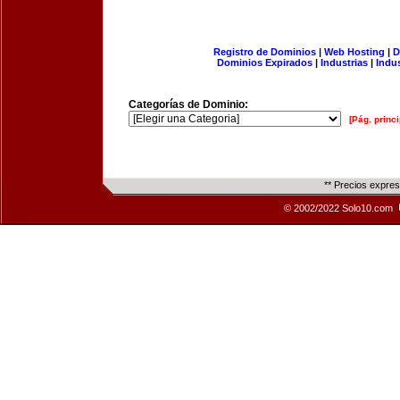
Registro de Dominios
|
Web Hosting
|
D
Dominios Expirados
|
Industrias
|
Indu
Categorías de Dominio:
[Pág. princi
** Precios expre
© 2002/2022 Solo10.com