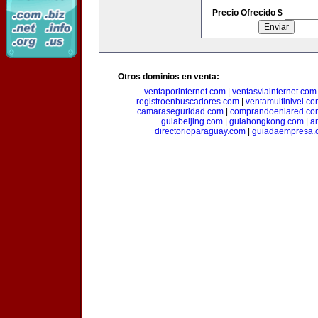
Precio Ofrecido $
Otros dominios en venta:
ventaporinternet.com
|
ventasviainternet.com
registroenbuscadores.com
|
ventamultinivel.c
camaraseguridad.com
|
comprandoenlared.co
guiabeijing.com
|
guiahongkong.com
|
a
directorioparaguay.com
|
guiadaempresa.