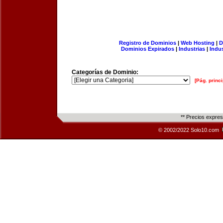
Registro de Dominios
|
Web Hosting
|
D
Dominios Expirados
|
Industrias
|
Indu
Categorías de Dominio:
[Pág. princi
** Precios expre
© 2002/2022 Solo10.com