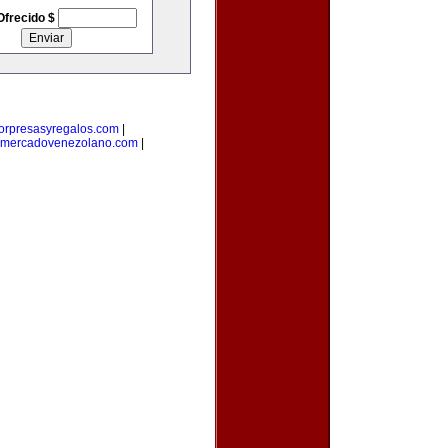
Ofrecido $
orpresasyregalos.com
|
mercadovenezolano.com
|