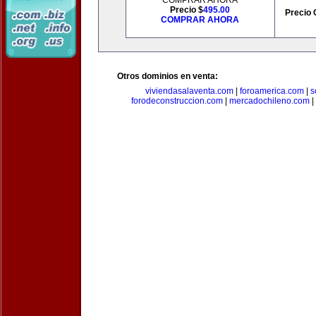
COMPRAR AHORA
Precio $
495.00
Precio 
COMPRAR AHORA
Otros dominios en venta:
viviendasalaventa.com
|
foroamerica.com
|
s
forodeconstruccion.com
|
mercadochileno.com
|