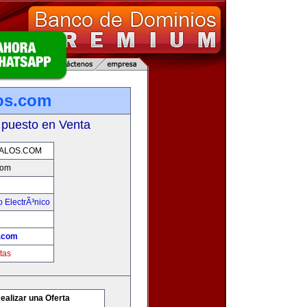
os.com
 puesto en Venta
ALOS.COM
com
 ElectrÃ³nico
.com
tas
ealizar una Oferta