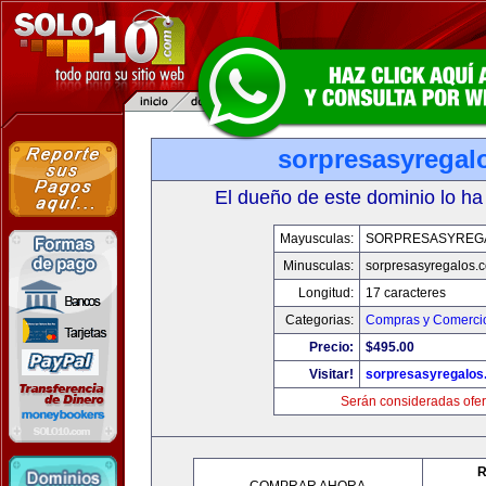
sorpresasyregal
El dueño de este dominio lo ha
Mayusculas:
SORPRESASYREG
Minusculas:
sorpresasyregalos.
Longitud:
17 caracteres
Categorias:
Compras y Comercio
Precio:
$495.00
Visitar!
sorpresasyregalos
Serán consideradas ofer
R