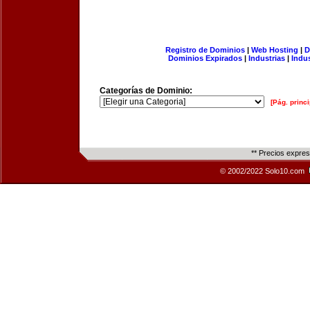
Registro de Dominios
|
Web Hosting
|
D
Dominios Expirados
|
Industrias
|
Indu
Categorías de Dominio:
[Pág. princi
** Precios expre
© 2002/2022 Solo10.com