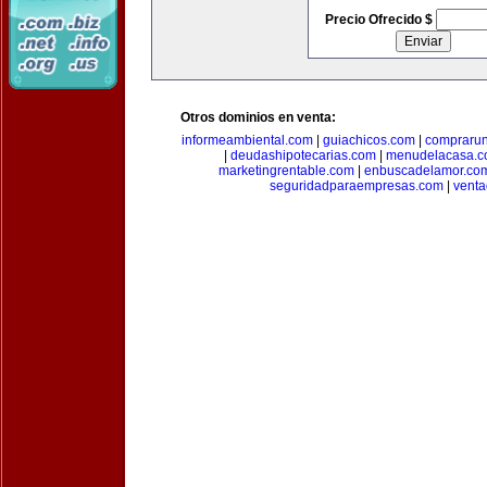
Precio Ofrecido $
Otros dominios en venta:
informeambiental.com
|
guiachicos.com
|
comprarun
|
deudashipotecarias.com
|
menudelacasa.
marketingrentable.com
|
enbuscadelamor.co
seguridadparaempresas.com
|
vent