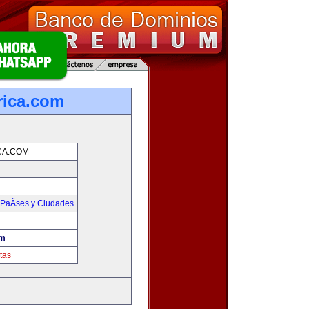
rica.com
CA.COM
PaÃ­ses y Ciudades
om
tas