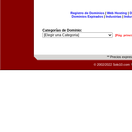
Registro de Dominios
|
Web Hosting
|
D
Dominios Expirados
|
Industrias
|
Indu
Categorías de Dominio:
[Pág. princi
** Precios expre
© 2002/2022 Solo10.com