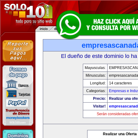
empresascanad
El dueño de este dominio lo ha
Mayusculas:
EMPRESASCAN
Minusculas:
empresascanad
Longitud:
14 caracteres
Categorias:
Empresas e Indus
Precio:
Realizar una ofe
Visitar!
empresascanad
Serán consideradas ofer
Realizar una Oferta