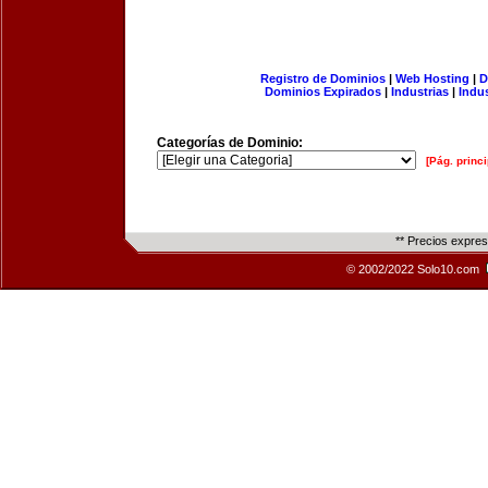
Registro de Dominios
|
Web Hosting
|
D
Dominios Expirados
|
Industrias
|
Indu
Categorías de Dominio:
[Pág. princi
** Precios expre
© 2002/2022 Solo10.com