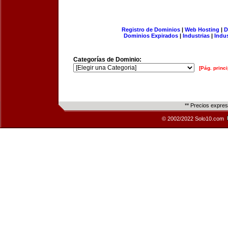
Registro de Dominios
|
Web Hosting
|
D
Dominios Expirados
|
Industrias
|
Indu
Categorías de Dominio:
[Pág. princi
** Precios expre
© 2002/2022 Solo10.com