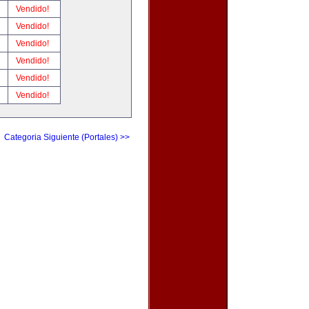
!
Vendido!
!
Vendido!
!
Vendido!
!
Vendido!
!
Vendido!
!
Vendido!
Categoria Siguiente (Portales) >>