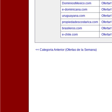
DominiosMexico.com
Ofertar
e-dominicana.com
Ofertar
uruguayana.com
Ofertar
propiedadescostarica.com
Ofertar
brasileros.com
Ofertar
e-chile.com
Ofertar
<< Categoria Anterior (Ofertas de la Semana)