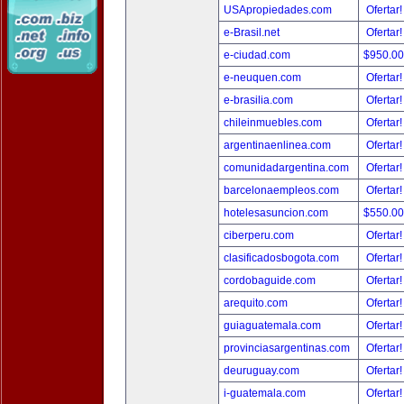
USApropiedades.com
Ofertar
e-Brasil.net
Ofertar
e-ciudad.com
$950.0
e-neuquen.com
Ofertar
e-brasilia.com
Ofertar
chileinmuebles.com
Ofertar
argentinaenlinea.com
Ofertar
comunidadargentina.com
Ofertar
barcelonaempleos.com
Ofertar
hotelesasuncion.com
$550.0
ciberperu.com
Ofertar
clasificadosbogota.com
Ofertar
cordobaguide.com
Ofertar
arequito.com
Ofertar
guiaguatemala.com
Ofertar
provinciasargentinas.com
Ofertar
deuruguay.com
Ofertar
i-guatemala.com
Ofertar