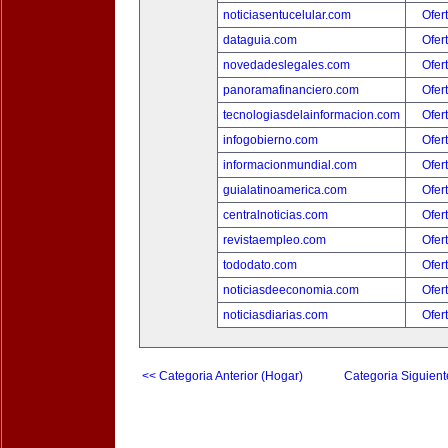
noticiasentucelular.com
Ofer
dataguia.com
Ofer
novedadeslegales.com
Ofer
panoramafinanciero.com
Ofer
tecnologiasdelainformacion.com
Ofer
infogobierno.com
Ofer
informacionmundial.com
Ofer
guialatinoamerica.com
Ofer
centralnoticias.com
Ofer
revistaempleo.com
Ofer
tododato.com
Ofer
noticiasdeeconomia.com
Ofer
noticiasdiarias.com
Ofer
<< Categoria Anterior (Hogar)
Categoria Siguient