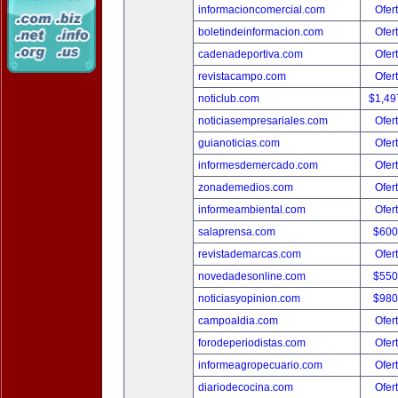
informacioncomercial.com
Ofer
boletindeinformacion.com
Ofer
cadenadeportiva.com
Ofer
revistacampo.com
Ofer
noticlub.com
$1,49
noticiasempresariales.com
Ofer
guianoticias.com
Ofer
informesdemercado.com
Ofer
zonademedios.com
Ofer
informeambiental.com
Ofer
salaprensa.com
$600
revistademarcas.com
Ofer
novedadesonline.com
$550
noticiasyopinion.com
$980
campoaldia.com
Ofer
forodeperiodistas.com
Ofer
informeagropecuario.com
Ofer
diariodecocina.com
Ofer