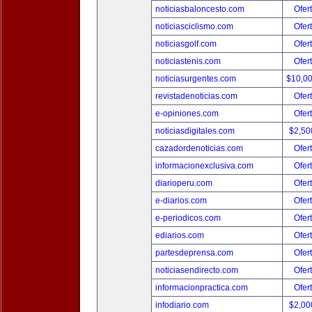
noticiasbaloncesto.com
Ofer
noticiasciclismo.com
Ofer
noticiasgolf.com
Ofer
noticiastenis.com
Ofer
noticiasurgentes.com
$10,0
revistadenoticias.com
Ofer
e-opiniones.com
Ofer
noticiasdigitales.com
$2,50
cazadordenoticias.com
Ofer
informacionexclusiva.com
Ofer
diarioperu.com
Ofer
e-diarios.com
Ofer
e-periodicos.com
Ofer
ediarios.com
Ofer
partesdeprensa.com
Ofer
noticiasendirecto.com
Ofer
informacionpractica.com
Ofer
infodiario.com
$2,00